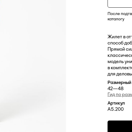
После подтв
каталогу
Жилет в от
способ доб
Прямой сил
классичес
модель уни
в комплект
для деловы
Размерный
42—48
Гид по ра
Артикул
А5.200