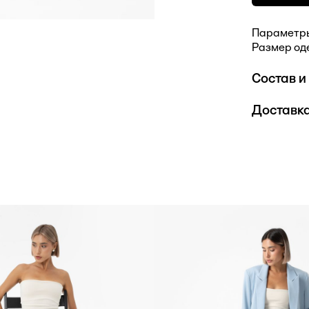
Параметры 
Размер од
Состав и
Verona
Доставка
67% полиэс
Мы осущес
компаниями
стоимость
Подробнос