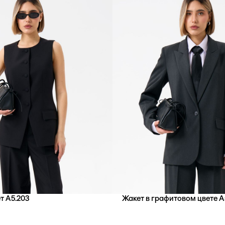
т А5.203
Жакет в графитовом цвете А