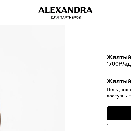
Желтый
1700
₽/ед
Желтый
Цены, полн
доступны 