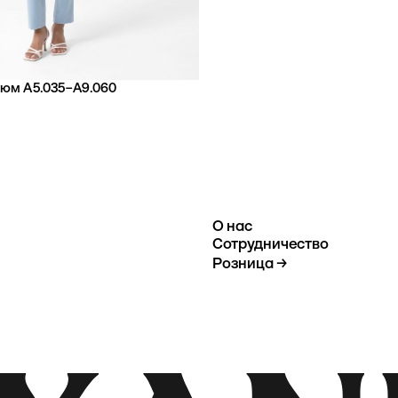
тюм А5.035–А9.060
О нас
Сотрудничество
Розница →