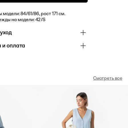
модели: 84/61/86, рост 171 см.
ежды на модели: 42/S
 уход
 и оплата
тер, 30% вискоза, 3% эластан
твляем доставку транспортными
 по России и СНГ. Условия, сроки и
 рассчитываются индивидуально.
ти уточняйте у вашего менеджера
Смотреть все